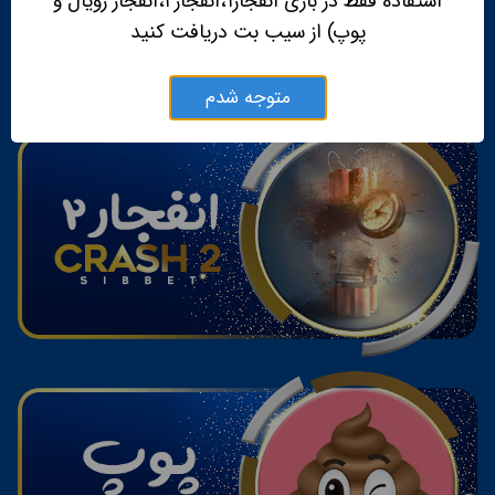
استفاده فقط در بازی انفجار۱،انفجار۲،انفجار رویال و
پوپ) از سیب بت دریافت کنید
متوجه شدم