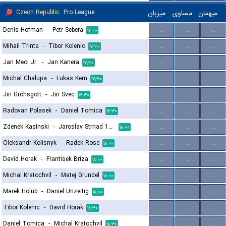
Czech Republic
Pro League
میزبان
مساوی
میهمان
Denis Hofman
-
Petr Sebera
...
...
...
۱۷:۰۰
Mihail Trinta
-
Tibor Kolenic
...
...
...
۱۷:۳۰
Jan Mecl Jr.
-
Jan Kanera
...
...
...
۱۷:۳۰
Michal Chalupa
-
Lukas Kern
...
...
...
۱۷:۳۰
Jiri Grohsgott
-
Jiri Svec
...
...
...
۱۷:۳۰
Radovan Polasek
-
Daniel Tomica
...
...
...
۱۷:۳۰
Zdenek Kasinski
-
Jaroslav Strnad 1964
...
...
...
۱۸:۰۰
Oleksandr Kolisnyk
-
Radek Rose
...
...
...
۱۸:۰۰
David Horak
-
Frantisek Briza
...
...
...
۱۸:۰۰
Michal Kratochvil
-
Matej Grundel
...
...
...
۱۸:۰۰
Marek Holub
-
Daniel Unzeitig
...
...
...
۱۸:۰۰
Tibor Kolenic
-
David Horak
...
...
...
۱۸:۳۰
Daniel Tomica
-
Michal Kratochvil
...
...
...
۱۸:۳۰