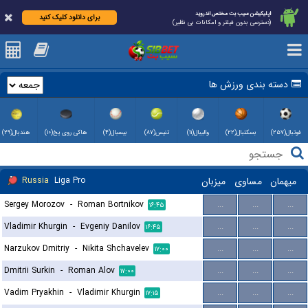
اپلیکیشن سیب بت مختص اندروید
برای دانلود کلیک کنید
(دسترسی بدون فیلتر و امکانات بی نظیر)
دسته بندی ورزش ها
فوتبال(۲۵۷)
بسکتبال(۲۲)
والیبال(۱۱)
تنیس(۸۷)
بیسبال(۴)
هاکی روی یخ(۱۰)
هندبال(۲۹)
Russia
Liga Pro
میزبان
مساوی
میهمان
Sergey Morozov
-
Roman Bortnikov
...
...
...
۱۶:۴۵
Vladimir Khurgin
-
Evgeniy Danilov
...
...
...
۱۶:۴۵
Narzukov Dmitriy
-
Nikita Shchavelev
...
...
...
۱۷:۰۰
Dmitrii Surkin
-
Roman Alov
...
...
...
۱۷:۰۰
Vadim Pryakhin
-
Vladimir Khurgin
...
...
...
۱۷:۱۵