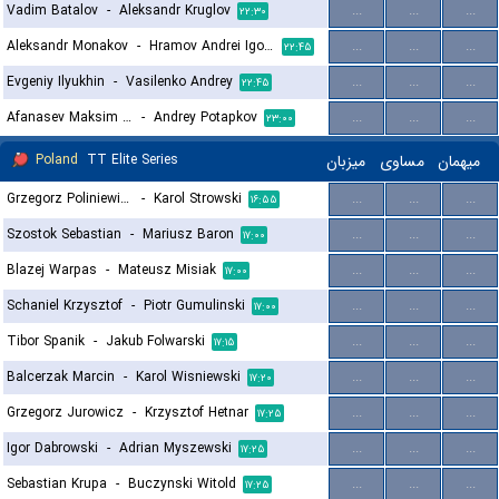
Vadim Batalov
-
Aleksandr Kruglov
...
...
...
۲۲:۳۰
Aleksandr Monakov
-
Hramov Andrei Igorevich
...
...
...
۲۲:۴۵
Evgeniy Ilyukhin
-
Vasilenko Andrey
...
...
...
۲۲:۴۵
Afanasev Maksim Andreevich
-
Andrey Potapkov
...
...
...
۲۳:۰۰
Poland
TT Elite Series
میزبان
مساوی
میهمان
Grzegorz Poliniewicz
-
Karol Strowski
...
...
...
۱۶:۵۵
Szostok Sebastian
-
Mariusz Baron
...
...
...
۱۷:۰۰
Blazej Warpas
-
Mateusz Misiak
...
...
...
۱۷:۰۰
Schaniel Krzysztof
-
Piotr Gumulinski
...
...
...
۱۷:۰۰
Tibor Spanik
-
Jakub Folwarski
...
...
...
۱۷:۱۵
Balcerzak Marcin
-
Karol Wisniewski
...
...
...
۱۷:۲۰
Grzegorz Jurowicz
-
Krzysztof Hetnar
...
...
...
۱۷:۲۵
Igor Dabrowski
-
Adrian Myszewski
...
...
...
۱۷:۲۵
Sebastian Krupa
-
Buczynski Witold
...
...
...
۱۷:۲۵