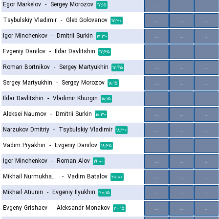
Egor Markelov
-
Sergey Morozov
...
...
...
۱۷:۱۵
Tsybulskiy Vladimir
-
Gleb Golovanov
...
...
...
۱۷:۳۰
Igor Minchenkov
-
Dmitrii Surkin
...
...
...
۱۷:۳۰
Evgeniy Danilov
-
Ildar Davlitshin
...
...
...
۱۷:۴۵
Roman Bortnikov
-
Sergey Martyukhin
...
...
...
۱۷:۴۵
Sergey Martyukhin
-
Sergey Morozov
...
...
...
۱۸:۱۵
Ildar Davlitshin
-
Vladimir Khurgin
...
...
...
۱۸:۱۵
Aleksei Naumov
-
Dmitrii Surkin
...
...
...
۱۸:۳۰
Narzukov Dmitriy
-
Tsybulskiy Vladimir
...
...
...
۱۸:۳۰
Vadim Pryakhin
-
Evgeniy Danilov
...
...
...
۱۸:۴۵
Igor Minchenkov
-
Roman Alov
...
...
...
۱۹:۰۰
Mikhail Nurmukhamedov
-
Vadim Batalov
...
...
...
۲۰:۰۰
Mikhail Atiunin
-
Evgeniy Ilyukhin
...
...
...
۲۰:۱۵
Evgeny Grishaev
-
Aleksandr Monakov
...
...
...
۲۰:۱۵