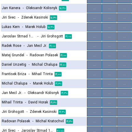
Jan Kanera
-
Oleksandr Kolisnyk
...
...
...
۱۸:۳۰
Jiri Svec
-
Zdenek Kasinski
...
...
...
۱۸:۳۰
Lukas Kern
-
Marek Holub
...
...
...
۱۸:۳۰
Jaroslav Strnad 1964
-
Jiri Grohsgott
...
...
...
۱۹:۰۰
Radek Rose
-
Jan Mecl Jr.
...
...
...
۱۹:۰۰
Matej Grundel
-
Radovan Polasek
...
...
...
۱۹:۰۰
Daniel Unzeitig
-
Michal Chalupa
...
...
...
۱۹:۰۰
Frantisek Briza
-
Mihail Trinta
...
...
...
۱۹:۰۰
Michal Chalupa
-
Marek Holub
...
...
...
۱۹:۳۰
Jan Mecl Jr.
-
Oleksandr Kolisnyk
...
...
...
۱۹:۳۰
Mihail Trinta
-
David Horak
...
...
...
۱۹:۳۰
Jiri Grohsgott
-
Zdenek Kasinski
...
...
...
۱۹:۳۰
Radovan Polasek
-
Michal Kratochvil
...
...
...
۱۹:۳۰
Jiri Svec
-
Jaroslav Strnad 1964
...
...
...
۲۰:۰۰