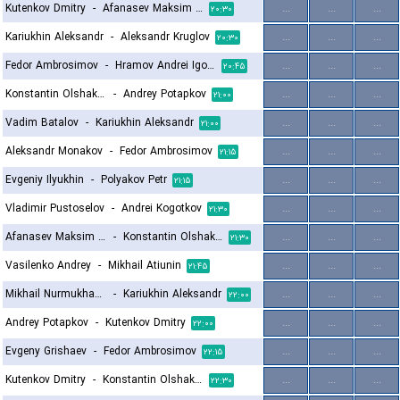
Kutenkov Dmitry
-
Afanasev Maksim Andreevich
...
...
...
۲۰:۳۰
Kariukhin Aleksandr
-
Aleksandr Kruglov
...
...
...
۲۰:۳۰
Fedor Ambrosimov
-
Hramov Andrei Igorevich
...
...
...
۲۰:۴۵
Konstantin Olshakov
-
Andrey Potapkov
...
...
...
۲۱:۰۰
Vadim Batalov
-
Kariukhin Aleksandr
...
...
...
۲۱:۰۰
Aleksandr Monakov
-
Fedor Ambrosimov
...
...
...
۲۱:۱۵
Evgeniy Ilyukhin
-
Polyakov Petr
...
...
...
۲۱:۱۵
Vladimir Pustoselov
-
Andrei Kogotkov
...
...
...
۲۱:۳۰
Afanasev Maksim Andreevich
-
Konstantin Olshakov
...
...
...
۲۱:۳۰
Vasilenko Andrey
-
Mikhail Atiunin
...
...
...
۲۱:۴۵
Mikhail Nurmukhamedov
-
Kariukhin Aleksandr
...
...
...
۲۲:۰۰
Andrey Potapkov
-
Kutenkov Dmitry
...
...
...
۲۲:۰۰
Evgeny Grishaev
-
Fedor Ambrosimov
...
...
...
۲۲:۱۵
Kutenkov Dmitry
-
Konstantin Olshakov
...
...
...
۲۲:۳۰