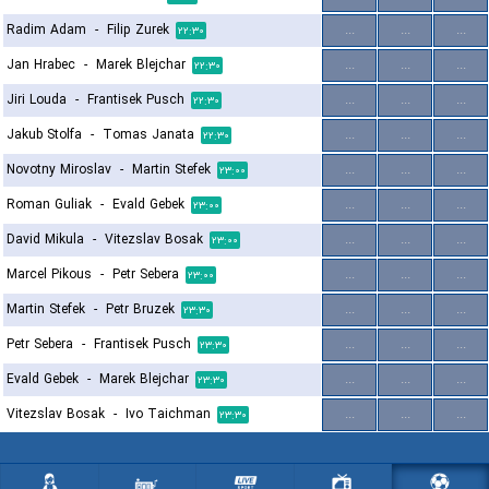
Radim Adam
-
Filip Zurek
...
...
...
۲۲:۳۰
Jan Hrabec
-
Marek Blejchar
...
...
...
۲۲:۳۰
Jiri Louda
-
Frantisek Pusch
...
...
...
۲۲:۳۰
Jakub Stolfa
-
Tomas Janata
...
...
...
۲۲:۳۰
Novotny Miroslav
-
Martin Stefek
...
...
...
۲۳:۰۰
Roman Guliak
-
Evald Gebek
...
...
...
۲۳:۰۰
David Mikula
-
Vitezslav Bosak
...
...
...
۲۳:۰۰
Marcel Pikous
-
Petr Sebera
...
...
...
۲۳:۰۰
Martin Stefek
-
Petr Bruzek
...
...
...
۲۳:۳۰
Petr Sebera
-
Frantisek Pusch
...
...
...
۲۳:۳۰
Evald Gebek
-
Marek Blejchar
...
...
...
۲۳:۳۰
Vitezslav Bosak
-
Ivo Taichman
...
...
...
۲۳:۳۰