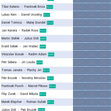
Tibor Kolenic
-
Frantisek Briza
...
...
...
۲۰:۰۰
Lukas Kern
-
Daniel Unzeitig
...
...
...
۲۰:۰۰
Daniel Tomica
-
Matej Grundel
...
...
...
۲۰:۰۰
Jan Kanera
-
Radek Rose
...
...
...
۲۰:۰۰
Martin Stefek
-
Julius Didi
...
...
...
۲۱:۳۰
Evald Gebek
-
Jan Hrabec
...
...
...
۲۱:۳۰
Vitezslav Bosak
-
Radim Adam
...
...
...
۲۱:۳۰
Petr Sebera
-
Jiri Louda
...
...
...
۲۱:۳۰
Tomas Janata
-
Plachy Jiri
...
...
...
۲۲:۰۰
Petr Bruzek
-
Novotny Miroslav
...
...
...
۲۲:۰۰
Frantisek Pusch
-
Marcel Pikous
...
...
...
۲۲:۰۰
Filip Zurek
-
David Mikula
...
...
...
۲۲:۰۰
Marek Blejchar
-
Roman Guliak
...
...
...
۲۲:۰۰
Julius Didi
-
Petr Bruzek
...
...
...
۲۲:۳۰